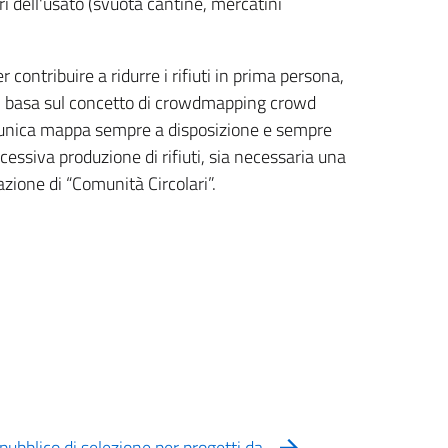
i dell'usato (svuota cantine, mercatini
 contribuire a ridurre i rifiuti in prima persona,
e si basa sul concetto di crowdmapping crowd
 un’unica mappa sempre a disposizione e sempre
ccessiva produzione di rifiuti, sia necessaria una
azione di “Comunità Circolari”.
bblico di selezione per progetti da