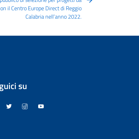
con il Centro Europe Direct di Reggio
Calabria nell’anno 2022.
guici su