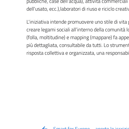
pubbliche, case dell'acqua), attività commerciali
dell'usato, ecc.),laboratori di riuso e riciclo creati
L'iniziativa intende promuovere uno stile di vita p
creare legami sociali all’interno della comunità 
(folla, moltitudine) e mapping (mappare) fa appel
più dettagliata, consultabile da tutti. Lo strume
risposta collettiva e organizzata, una responsabil
Smart for Europe – aperte le iscrizi