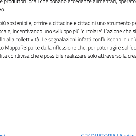
 e produttori locali che donano eccedenze alimentari, operator
vo.
iù sostenibile, offrire a cittadine e cittadini uno strumento per
locale, incentivando uno sviluppo più 'circolare'. L’azione ch
lo alla collettività. Le segnalazioni infatti confluiscono in
nto MappaR3 parte dalla riflessione che, per poter agire sull’e
ità condivisa che è possibile realizzare solo attraverso la cre
oni
GRADUATORIA | Avviso pu