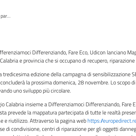
sostenibile
Differenziamoci Differenziando, Fare Eco, Udicon lanciano M
o Calabria e provincia che si occupano di recupero, riparazione e
lla tredicesima edizione della campagna di sensibilizzazione 
e si concluderà la prossima domenica, 28 novembre. Lo scopo d
vando uno sviluppo più circolare.
ggio Calabria insieme a Differenziamoci Differenziando, Far
osta prevede la mappatura partecipata di tutte le realtà present
e e riutilizzo. Attraverso la pagina web
https://europedirect.
 di condivisione, centri di riparazione per gli oggetti dannegg