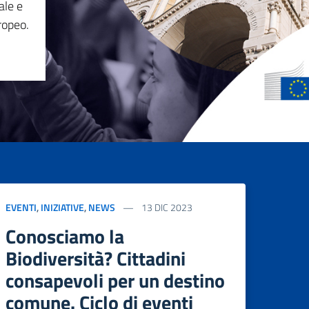
ale e
ropeo.
EVENTI
,
INIZIATIVE
,
NEWS
13 DIC 2023
Conosciamo la
Biodiversità? Cittadini
consapevoli per un destino
comune. Ciclo di eventi