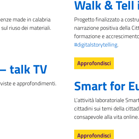
Walk & Tell 
ienze made in calabria
Progetto finalizzato a costr
 sul riuso dei materiali.
narrazione positiva della Citt
formazione e accrescimento 
#digitalstorytelling
.
Approfondisci
– talk TV
Smart for E
terviste e approfondimenti.
L’attività laboratoriale Smart
cittadini sui temi della citta
consapevole alla vita online.
Approfondisci