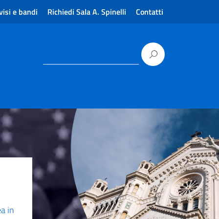
visi e bandi
Richiedi Sala A. Spinelli
Contatti
a in