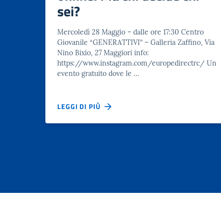
sei?
Mercoledì 28 Maggio – dalle ore 17:30 Centro
Giovanile “GENERATTIVI” – Galleria Zaffino, Via
Nino Bixio, 27 Maggiori info:
https://www.instagram.com/europedirectrc/ Un
evento gratuito dove le …
LEGGI DI PIÙ