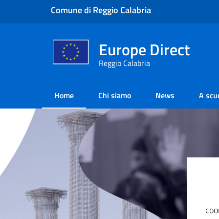
Comune di Reggio Calabria
Europe Direct
Reggio Calabria
Home
Chi siamo
News
A scu
coo