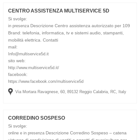
CENTRO ASSISTENZA MULTISERVICE 5D
Si svolge:
Descrizione
Centro assistenza autorizzato per 109
in presenza
Brand: telefonia, informatica, tv e sistemi audio, stampanti,
mobilità elettrica.
Contatti
mail:
Info@multiservice5d.it
sito web:
http://www.multiservice5d.it/
facebook:
https://www.facebook.com/multiservice5d
Via Mortara Ravagnese, 60, 89132 Reggio Calabria, RC, Italy
CORREDINO SOSPESO
Si svolge:
Descrizione
Corredino Sospeso – catena
online e in presenza
virtuosa di condivisione di vestiti e oggetti di puericultura per